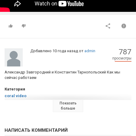
787
Добавлено
10 года назад
от
admin
просмотры
Александр Завгородний и Константин Тарнопольский Как мы
сейчас работаем
Категория
coral video
Теги
Показать
больше
здоровье
,
заработок
,
успех
,
счастье
,
рост
,
бизнес
,
лидерство
,
любовь
НАПИСАТЬ КОММЕНТАРИЙ