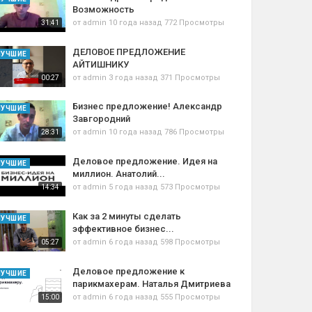
Возможность
от
admin
10 года назад
772 Просмотры
31:41
ДЕЛОВОЕ ПРЕДЛОЖЕНИЕ
ЛУЧШИЕ
АЙТИШНИКУ
от
admin
3 года назад
371 Просмотры
00:27
Бизнес предложение! Александр
ЛУЧШИЕ
Завгородний
от
admin
10 года назад
786 Просмотры
28:31
Деловое предложение. Идея на
ЛУЧШИЕ
миллион. Анатолий...
от
admin
5 года назад
573 Просмотры
14:34
Как за 2 минуты сделать
ЛУЧШИЕ
эффективное бизнес...
от
admin
6 года назад
598 Просмотры
05:27
Деловое предложение к
ЛУЧШИЕ
парикмахерам. Наталья Дмитриева
от
admin
6 года назад
555 Просмотры
15:00