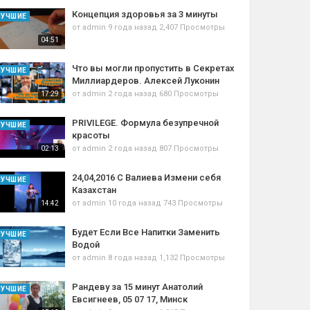
Концепция здоровья за 3 минуты
ЛУЧШИЕ
от
admin
9 года назад
2,407 Просмотры
04:51
Что вы могли пропустить в Секретах
ЛУЧШИЕ
Миллиардеров. Алексей Луконин
от
admin
2 года назад
680 Просмотры
17:29
PRIVILEGE. Формула безупречной
ЛУЧШИЕ
красоты
от
admin
2 года назад
807 Просмотры
02:13
24,04,2016 С Валиева Измени себя
ЛУЧШИЕ
Казахстан
от
admin
10 года назад
743 Просмотры
14:42
Будет Если Все Напитки Заменить
ЛУЧШИЕ
Водой
от
admin
8 года назад
1,132 Просмотры
Рандеву за 15 минут Анатолий
ЛУЧШИЕ
Евсигнеев, 05 07 17, Минск