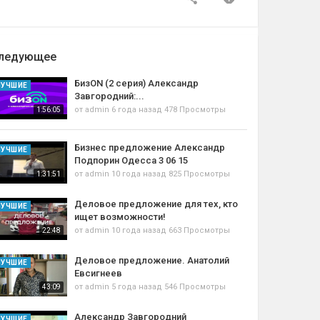
ледующее
БизON (2 серия) Александр
ЛУЧШИЕ
Завгородний:...
от
admin
6 года назад
478 Просмотры
1:56:05
Бизнес предложение Александр
ЛУЧШИЕ
Подпорин Одесса 3 06 15
от
admin
10 года назад
825 Просмотры
1:31:51
Деловое предложение для тех, кто
ЛУЧШИЕ
ищет возможности!
от
admin
10 года назад
663 Просмотры
22:48
Деловое предложение. Анатолий
ЛУЧШИЕ
Евсигнеев
от
admin
5 года назад
546 Просмотры
43:09
Александр Завгородний
ЛУЧШИЕ