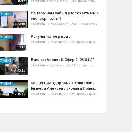
от
admin
9 года назад
1,043 Просмотры
15:12
Об этом Вам забыл рассказать Ваш
ЛУЧШИЕ
спонсор часть 1
от
admin
10 года назад
2,931 Просмотры
2:33:48
Результ на погр воде
ЛУЧШИЕ
от
admin
10 года назад
786 Просмотры
09:40
Луконин Алексей. Эфир 2. 06.04.22
ЛУЧШИЕ
от
admin
4 года назад
467 Просмотры
53:42
Концепция Здоровья + Концепция
ЛУЧШИЕ
Бизнеса Алексей Луконин и Ирина...
от
admin
10 года назад
780 Просмотры
2:48:50