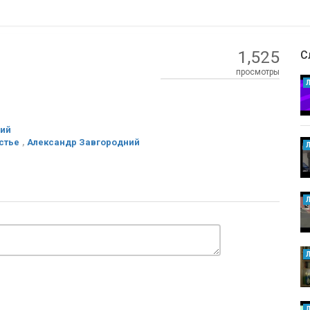
1,525
С
просмотры
ний
стье
,
Александр Завгородний