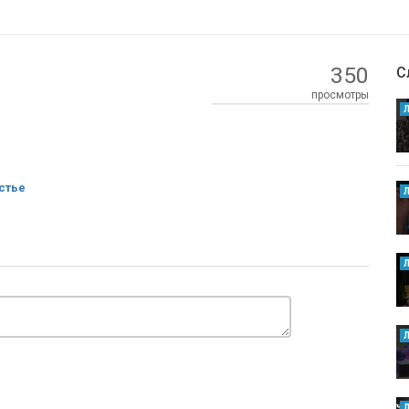
350
С
просмотры
стье