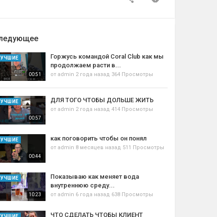
ледующее
Горжусь командой Coral Club как мы
ЛУЧШИЕ
продолжаем расти в...
от
admin
2 года назад
364 Просмотры
00:51
ДЛЯ ТОГО ЧТОБЫ ДОЛЬШЕ ЖИТЬ
ЛУЧШИЕ
от
admin
2 года назад
414 Просмотры
00:57
как поговорить чтобы он понял
ЛУЧШИЕ
от
admin
8 месяцев назад
511 Просмотры
00:44
Показываю как меняет вода
ЛУЧШИЕ
внутреннюю среду...
от
admin
6 года назад
638 Просмотры
10:23
ЧТО СДЕЛАТЬ ЧТОБЫ КЛИЕНТ
ЛУЧШИЕ