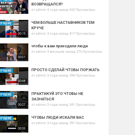
ВОЗВРАЩАЛСЯ?
от
admin
4 года назад
653 Просмотры
01:08
ЧЕМ БОЛЬШЕ НАСТАВНИКОВ ТЕМ
ЛУЧШИЕ
КРУЧЕ
от
admin
3 года назад
417 Просмотры
00:15
чтобы к вам приходили люди
от
admin
9 месяцев назад
275 Просмотры
00:51
ПРОСТО СДЕЛАЙ ЧТОБЫ ПОРЖАТЬ
ЛУЧШИЕ
от
admin
3 года назад
394 Просмотры
00:48
ПРАКТИКУЙ ЭТО ЧТОБЫ НЕ
ЛУЧШИЕ
ЗАЗНАТЬСЯ
от
admin
2 года назад
341 Просмотры
00:27
ЧТОБЫ ЛЮДИ ИСКАЛИ ВАС
ЛУЧШИЕ
от
admin
3 года назад
391 Просмотры
00:35