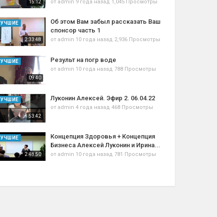
от
admin
9 года назад
1,045 Просмотры
15:12
Об этом Вам забыл рассказать Ваш
ЛУЧШИЕ
спонсор часть 1
от
admin
10 года назад
2,936 Просмотры
2:33:48
Результ на погр воде
ЛУЧШИЕ
от
admin
10 года назад
788 Просмотры
09:40
Луконин Алексей. Эфир 2. 06.04.22
ЛУЧШИЕ
от
admin
4 года назад
468 Просмотры
53:42
Концепция Здоровья + Концепция
ЛУЧШИЕ
Бизнеса Алексей Луконин и Ирина...
от
admin
10 года назад
781 Просмотры
2:48:50