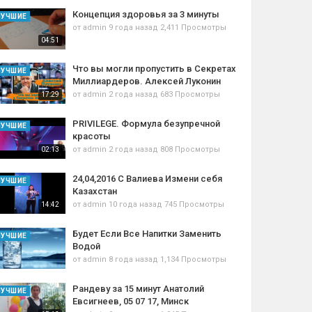
Концепция здоровья за 3 минуты
ЛУЧШИЕ
от
admin
9 года назад
2,411 Просмотры
04:51
Что вы могли пропустить в Секретах
ЛУЧШИЕ
Миллиардеров. Алексей Луконин
от
admin
2 года назад
683 Просмотры
17:29
PRIVILEGE. Формула безупречной
ЛУЧШИЕ
красоты
от
admin
2 года назад
808 Просмотры
02:13
24,04,2016 С Валиева Измени себя
ЛУЧШИЕ
Казахстан
от
admin
10 года назад
745 Просмотры
14:42
Будет Если Все Напитки Заменить
ЛУЧШИЕ
Водой
от
admin
8 года назад
1,134 Просмотры
Рандеву за 15 минут Анатолий
ЛУЧШИЕ
Евсигнеев, 05 07 17, Минск