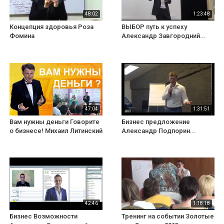
48:02
1:23:48
Концепция здоровья Роза
ВЫБОР путь к успеху
Фомина
Александр Завгородний...
47:04
1:31:51
Вам нужны деньги Говорите
Бизнес предложение
о бизнесе! Михаил Литинский
Александр Подпорин...
42:46
1:18:18
Бизнес Возможности
Тренинг на событии Золотые