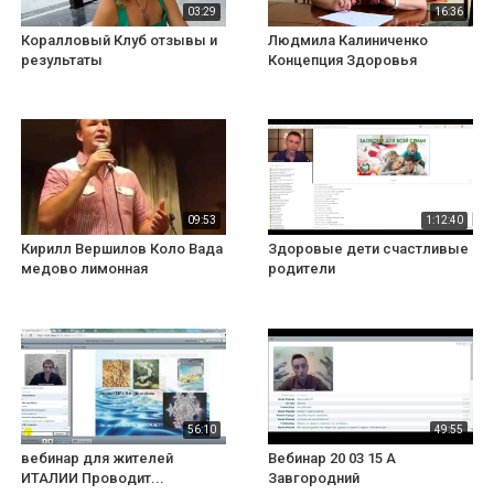
03:29
16:36
Коралловый Клуб отзывы и
Людмила Калиниченко
результаты
Концепция Здоровья
09:53
1:12:40
Кирилл Вершилов Коло Вада
Здоровые дети счастливые
медово лимонная
родители
56:10
49:55
вебинар для жителей
Вебинар 20 03 15 А
ИТАЛИИ Проводит...
Завгородний