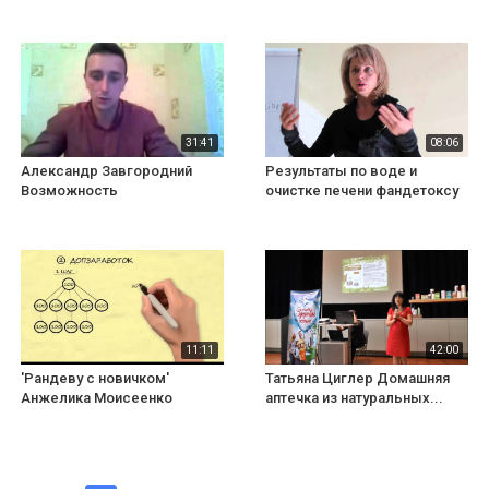
31:41
08:06
Александр Завгородний
Результаты по воде и
Возможность
очистке печени фандетоксу
11:11
42:00
'Рандеву с новичком'
Татьяна Циглер Домашняя
Анжелика Моисеенко
аптечка из натуральных...