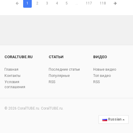
1
2
3
4
5
...
117
118
CORALTUBE.RU
СТАТЬИ
ВИДЕО
Главная
Последние статьи
Новые видео
Контакты
Популярные
Топ видео
Условия
RSS
RSS
соглашения
© 2026 CoralTUBE.ru. CoralTUBE.ru.
Russian