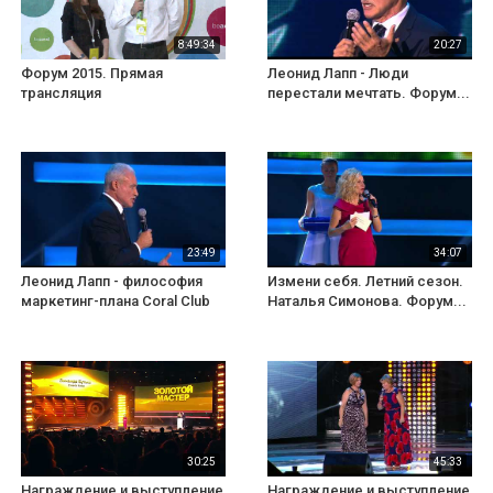
8:49:34
20:27
Форум 2015. Прямая
Леонид Лапп - Люди
трансляция
перестали мечтать. Форум...
23:49
34:07
Леонид Лапп - философия
Измени себя. Летний сезон.
маркетинг-плана Coral Club
Наталья Симонова. Форум...
30:25
45:33
Награждение и выступление
Награждение и выступление