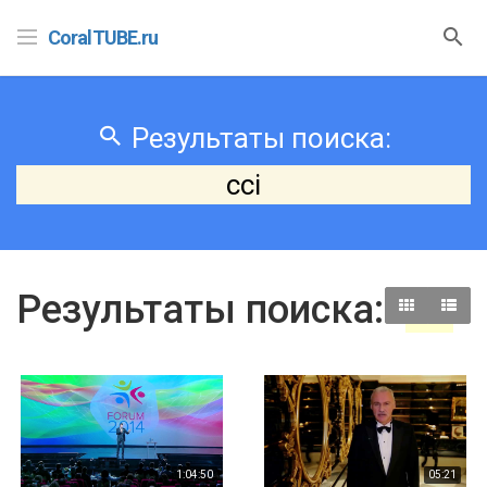
CoralTUBE.ru
Результаты поиска:
cci
Результаты поиска: "
cci
"
1:04:50
05:21