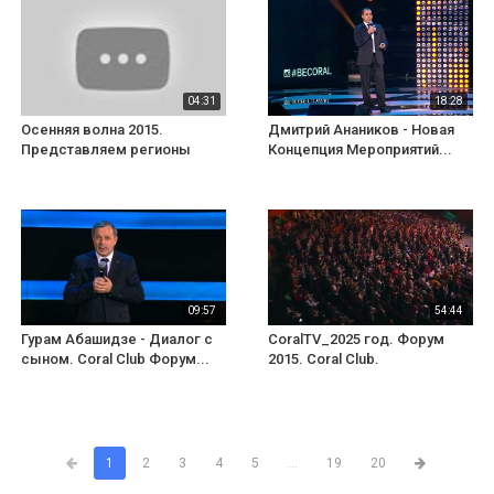
04:31
18:28
Осенняя волна 2015.
Дмитрий Анаников - Новая
Представляем регионы
Концепция Мероприятий...
09:57
54:44
Гурам Абашидзе - Диалог с
CoralTV_2025 год. Форум
сыном. Coral Club Форум...
2015. Coral Club.
1
2
3
4
5
...
19
20