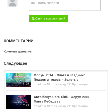
Добавить комментарий
КОММЕНТАРИИ
Комментариев нет.
Следующее
Форум-2014 -- Ольга и Владимир
Подхомутниковы - Золотые...
51:28
от
admin
10 года назад
853 Просмотры
Авто бонус Coral Club - Форум 2016 -
Ольга Лебедева
01:43
от
admin
10 года назад
798 Просмотры